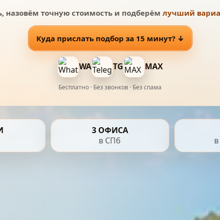
, назовём точную стоимость и подберём
лучший вариа
Куда прислать подбор за 15 минут? ↓
WA
TG
MAX
Бесплатно · Без звонков · Без спама
И
3 ОФИСА
в СПб
в