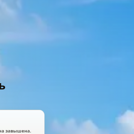
ь
ена завышена.