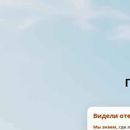
Видели от
Мы знаем,
где 