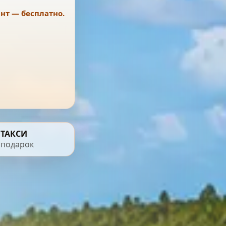
нт — бесплатно.
ТАКСИ
 подарок