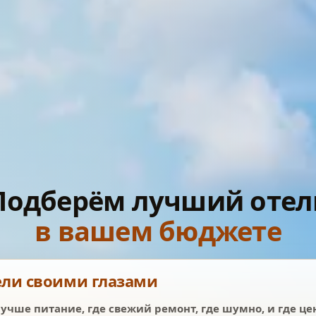
Подберём лучший отел
в вашем бюджете
ели своими глазами
лучше питание, где свежий ремонт, где шумно, и где ц